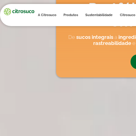
Portfó
em 
A Citrosuco
Produtos
Sustentabilidade
Citrosuco
De
sucos integrais
a
ingredi
rastreabilidade