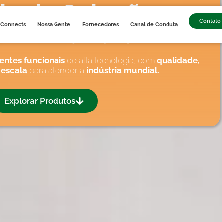
lio de Soluções
Contato
Citricultura
 Connects
Nossa Gente
Fornecedores
Canal de Conduta
entes funcionais
de alta tecnologia, com
qualidade,
e
escala
para atender a
indústria mundial.
Explorar Produtos