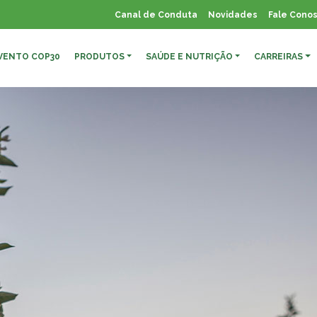
21
Canal de Conduta
Novidades
Fale Cono
VENTO COP30
PRODUTOS
SAÚDE E NUTRIÇÃO
CARREIRAS