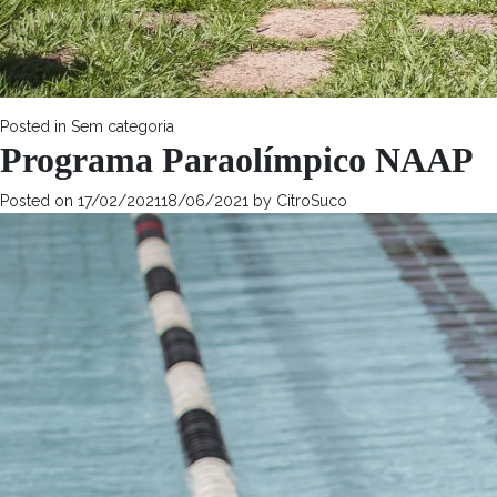
Posted in
Sem categoria
Programa Paraolímpico NAAP
Posted on
17/02/2021
18/06/2021
by
CitroSuco