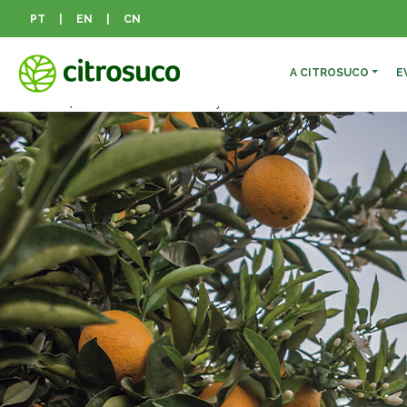
Dia:
17 de fevereiro de 20
PT
|
EN
|
CN
Programa Trilhar
A CITROSUCO
E
Posted on
17/02/2021
18/06/2021
by
CitroSuco