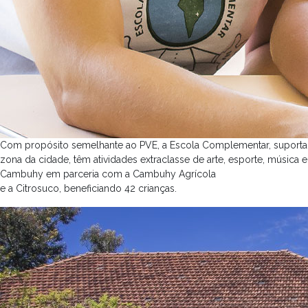
Com propósito semelhante ao PVE, a Escola Complementar, suporta a q
zona da cidade, têm atividades extraclasse de arte, esporte, mú
Cambuhy em parceria com a Cambuhy Agrícola
e a Citrosuco, beneficiando 42 crianças.