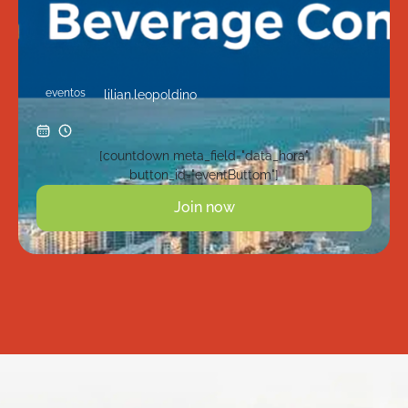
eventos
lilian.leopoldino
[countdown meta_field="data_hora"
button_id="eventButtom"]
Join now