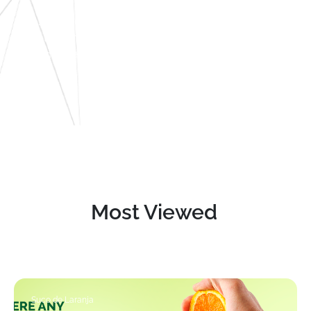
A São Paulo Climate Week (SPCW) é uma
plataforma...
Read more
Most Viewed
Suco de Laranja