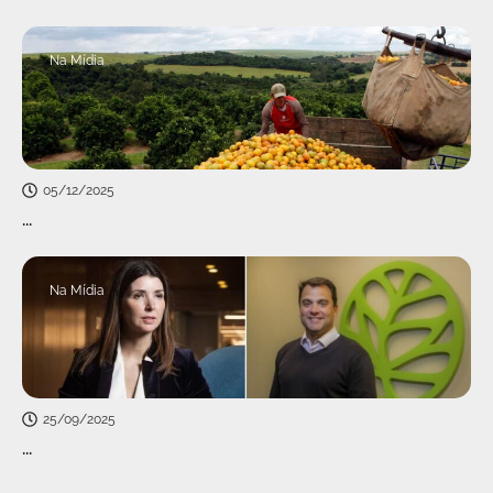
Na Mídia
05/12/2025
...
Na Mídia
25/09/2025
...