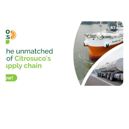
Estudo internacional publicado na revista
Molecular Nutrition &...
Sem categoria
08/04/2024
We are excited to shine a spotlight on...