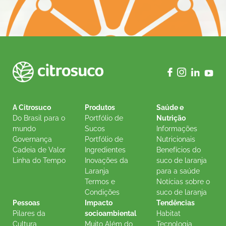
A Citrosuco
Produtos
Saúde e
Do Brasil para o
Portfólio de
Nutrição
mundo
Sucos
Informações
Governança
Portfólio de
Nutricionais
Cadeia de Valor
Ingredientes
Benefícios do
Linha do Tempo
Inovações da
suco de laranja
Laranja
para a saúde
Termos e
Notícias sobre o
Condições
suco de laranja
Pessoas
Impacto
Tendências
Pilares da
socioambiental
Habitat
Cultura
Muito Além do
Tecnologia