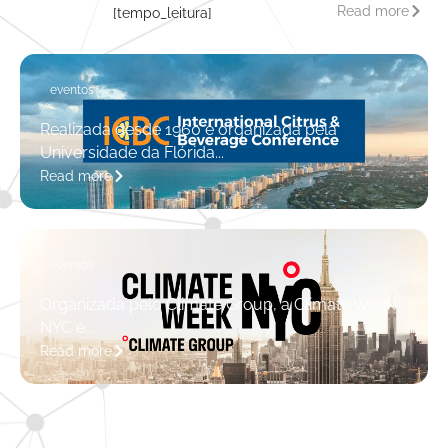
Read more
[tempo_leitura]
eventos
Realizada desde 1960 e organizada pela
Universidade da Flórida...
Read more
eventos
Organizada pelo Climate Group, a Climate Week
NYC é...
Read more
eventos