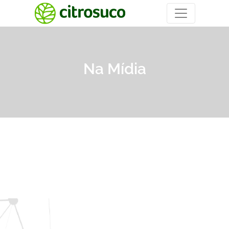
Na Mídia
A Citrosuco
Evento COP30
Produtos
Saúde e Nutrição
Carreiras
ESG
Tendências
Fornecedores